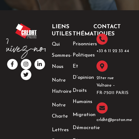
LIENS
CONTACT
UTILES
THÉMATIQUES
Prisonniers
Qui
+33 6 11 22 33 44​
Politiques
Sommes-
F
I
T
L
a
n
w
i
Et
Nous
c
s
i
n
e
t
t
k
D’opinion
21ter rue
Notre
b
a
t
e
Voltaire –
o
g
e
d
Droits
Histroire
o
r
r
i
FR-75011 PARIS
k
a
n
Humains
-
m
-
Notre
f
i
n
Migration
Charte
crldht@proton.me
Démocratie
Lettres