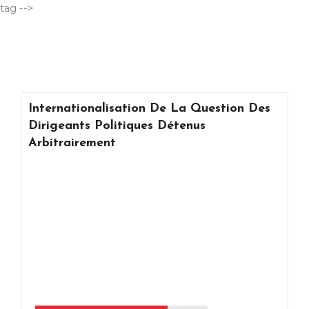
Aller
tag -->
au
contenu
Internationalisation De La Question Des
Dirigeants Politiques Détenus
Arbitrairement