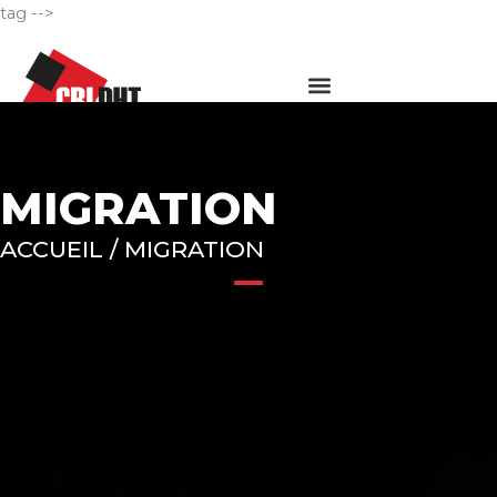
Aller
tag -->
au
Menu
contenu
MIGRATION
ACCUEIL / MIGRATION