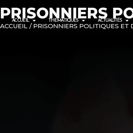
Aller
tag -->
PRISONNIERS PO
au
contenu
ACCUEIL
THEMATIQUES
ACTUALITÉS
ACCUEIL / PRISONNIERS POLITIQUES ET 