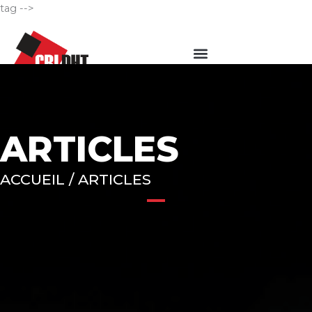
Aller
tag -->
au
Menu
contenu
ARTICLES
ACCUEIL / ARTICLES