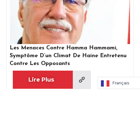
Les Menaces Contre Hamma Hammami,
Symptôme D’un Climat De Haine Entretenu
Contre Les Opposants
Lire Plus
Français
Français