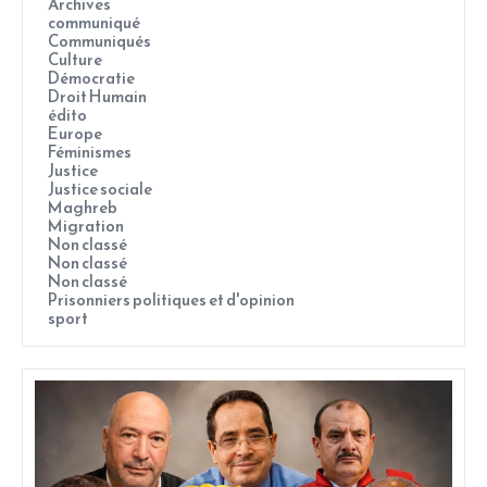
Archives
communiqué
Communiqués
Culture
Démocratie
Droit Humain
édito
Europe
Féminismes
Justice
Justice sociale
Maghreb
Migration
Non classé
Non classé
Non classé
Prisonniers politiques et d'opinion
sport
Page
Page
Page
Page
Page