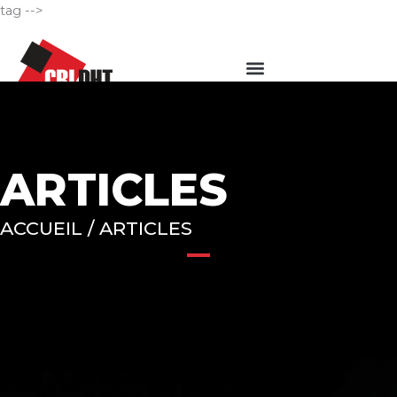
Aller
tag -->
au
Menu
contenu
ARTICLES
ACCUEIL / ARTICLES