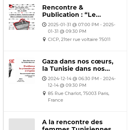
Rencontre &
Publication : “Le
calvaire de l’absence”
2025-01-31 @ 07:00 PM - 2025-
01-31 @ 09:30 PM
CICP, 21ter rue voltaire 75011
Gaza dans nos cœurs,
la Tunisie dans nos
chairs.N’oublions pas
2024-12-14 @ 06:30 PM - 2024-
les prisonniers
12-14 @ 09:30 PM
politiques et d’opinion
85 Rue Charlot, 75003 Paris,
France
A la rencontre des
femmes Tunisiennes