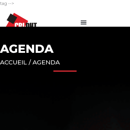
Aller
tag -->
au
Menu
contenu
AGENDA
ACCUEIL / AGENDA