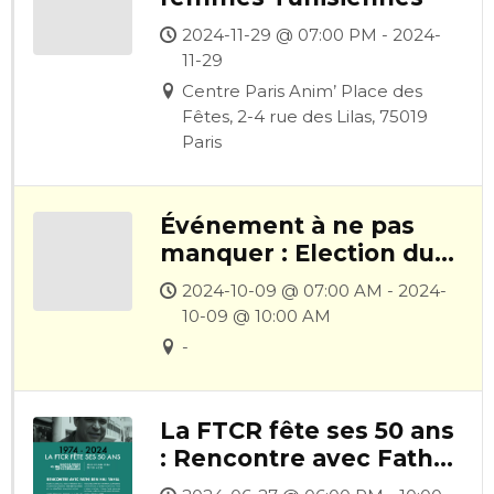
2024-11-29 @ 07:00 PM - 2024-
11-29
Centre Paris Anim’ Place des
Fêtes, 2-4 rue des Lilas, 75019
Paris
Événement à ne pas
manquer : Election du 6
Octobre : Un scrutin
2024-10-09 @ 07:00 AM - 2024-
tronqué et après ?
10-09 @ 10:00 AM
-
La FTCR fête ses 50 ans
: Rencontre avec Fathi
Ben Haj Yahia