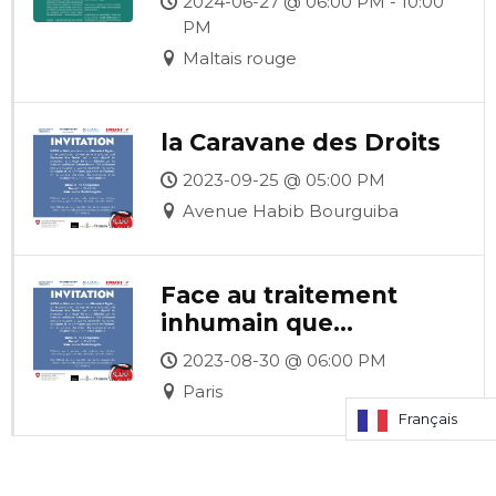
2024-06-27 @ 06:00 PM - 10:00
PM
Maltais rouge
la Caravane des Droits
2023-09-25 @ 05:00 PM
Avenue Habib Bourguiba
Face au traitement
inhumain que
subissent les migrants
2023-08-30 @ 06:00 PM
subsahariens en
Paris
Tunisie, mobilisons-
Français
Français
nous !