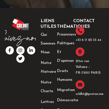
LIENS
CONTACT
UTILES
THÉMATIQUES
Prisonniers
Qui
+33 6 11 22 33 44​
Politiques
Sommes-
F
I
T
L
a
n
w
i
Et
Nous
c
s
i
n
e
t
t
k
D’opinion
21ter rue
Notre
b
a
t
e
Voltaire –
o
g
e
d
Droits
Histroire
o
r
r
i
FR-75011 PARIS
k
a
n
Humains
-
m
-
Notre
f
i
n
Migration
Charte
crldht@proton.me
Démocratie
Lettres