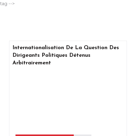
Aller
tag -->
au
contenu
Internationalisation De La Question Des
Dirigeants Politiques Détenus
Arbitrairement