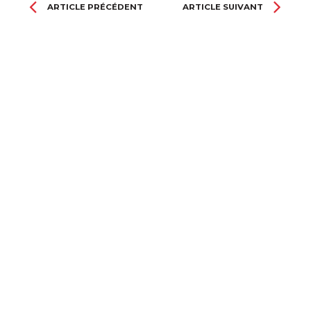
Prev
Ne
ARTICLE PRÉCÉDENT
ARTICLE SUIVANT