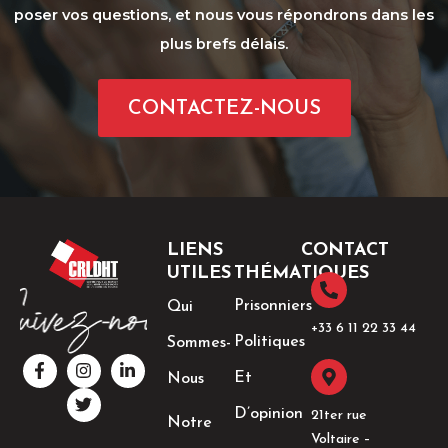
poser vos questions, et nous vous répondrons dans les
plus brefs délais.
CONTACTEZ-NOUS
LIENS
CONTACT
UTILES
THÉMATIQUES
Prisonniers
Qui
+33 6 11 22 33 44​
Politiques
Sommes-
F
I
T
L
a
n
w
i
Et
Nous
c
s
i
n
e
t
t
k
D’opinion
21ter rue
Notre
b
a
t
e
Voltaire –
o
g
e
d