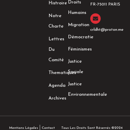
Droits
Histroire
o
r
r
i
FR-75011 PARIS
k
a
n
Humains
-
m
-
Notre
f
i
n
Migration
Charte
crldht@proton.me
Démocratie
Lettres
Féminismes
Du
Comité
Justice
Sociale
Thematiques
Justice
Agenda
Environnementale
Archives
Tous Les Droits Sont Réservés ©2024
Mentions Légales
Contact