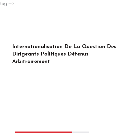
Aller
tag -->
au
contenu
Internationalisation De La Question Des
Dirigeants Politiques Détenus
Arbitrairement