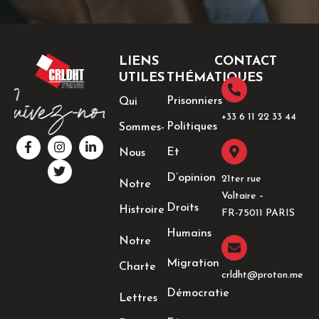
LIENS
CONTACT
UTILES
THÉMATIQUES
Prisonniers
Qui
+33 6 11 22 33 44​
Politiques
Sommes-
F
I
T
L
a
n
w
i
Et
Nous
c
s
i
n
e
t
t
k
D’opinion
21ter rue
Notre
b
a
t
e
Voltaire –
o
g
e
d
Droits
Histroire
o
r
r
i
FR-75011 PARIS
k
a
n
Humains
-
m
-
Notre
f
i
n
Migration
Charte
crldht@proton.me
Démocratie
Lettres