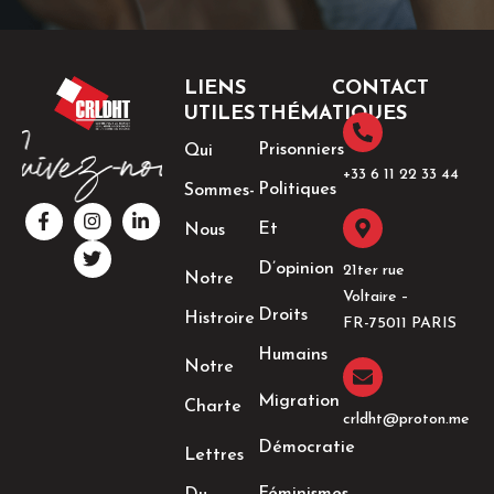
LIENS
CONTACT
UTILES
THÉMATIQUES
Prisonniers
Qui
+33 6 11 22 33 44​
Politiques
Sommes-
F
I
T
L
a
n
w
i
Et
Nous
c
s
i
n
e
t
t
k
D’opinion
21ter rue
Notre
b
a
t
e
Voltaire –
o
g
e
d
Droits
Histroire
o
r
r
i
FR-75011 PARIS
k
a
n
Humains
-
m
-
Notre
f
i
n
Migration
Charte
crldht@proton.me
Démocratie
Lettres