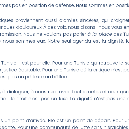
mes pas en position de défense. Nous sommes en position
itiques proviennent aussi d’ami·es sincères, qui craign
riques douloureux. À ces voix, nous disons : nous vous e
promission. Nous ne voulons pas parler
à la place
des Tun
 nous sommes eux. Notre seul agenda est la dignité, la j
nisie. Il est pour elle. Pour une Tunisie qui retrouve le so
 justice équitable. Pour une Tunisie où la critique n’est p
est pas un prétexte au bâillon.
 dialoguer, à construire avec toutes celles et ceux qui r
iel : le droit n’est pas un luxe. La dignité n’est pas une
s un point d’arrivée. Elle est un point de départ. Pour un
xigeante. Pour une communauté de lutte sans hiérarchies n