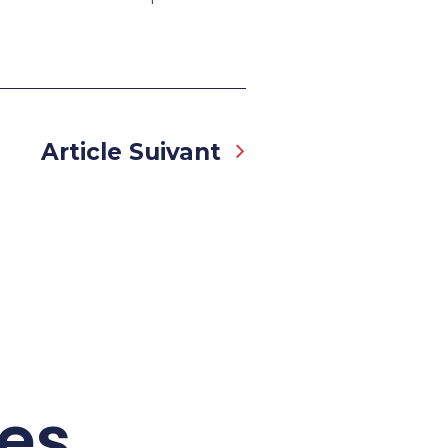
Next
Article Suivant
res