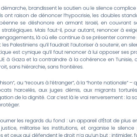
re démarche, brandissent le soutien ou le silence compli
ls ont raison de dénoncer l’hypocrisie, les doubles stand
ropéenne se déshonore en armant Israël, en couvrant ses
s stratégiques. Mais faut-il, pour autant, renoncer à exi
engagements, là où elle continue à se présenter comme 
les Palestiniens qu’il faudrait l’autoriser à soutenir, en si
ique est cynique qu’il faut renoncer à lui opposer ses pro
’UE à Gaza et la contraindre à la cohérence en Tunisie, 
oit, sans hiérarchie, sans frontières.
ison”, au “recours à l’étranger”, à la “honte nationale” – qu
ocats harcelés, aux juges démis, aux migrants torturés. 
ion de la dignité. Car c’est là le vrai renversement : la s
protéger.
rner les regards du fond : un appareil d’État de plus en p
a justice, militarise les institutions, et organise le sil
 et ceux qui défendent le droit n’a qu’un but : intimider, f