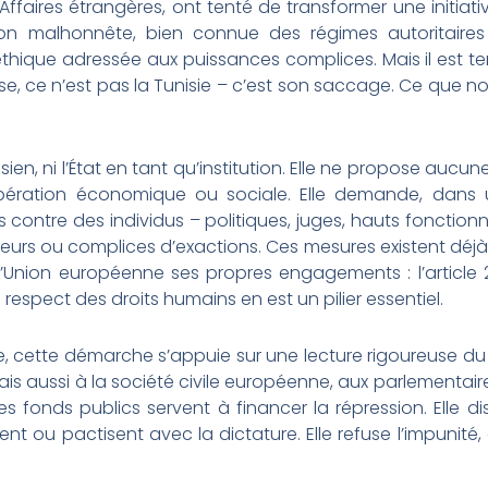
Affaires étrangères, ont tenté de transformer une initiat
sion malhonnête, bien connue des régimes autoritai
n éthique adressée aux puissances complices. Mais il est 
, ce n’est pas la Tunisie – c’est son saccage. Ce que nou
nisien, ni l’État en tant qu’institution. Elle ne propose auc
ation économique ou sociale. Elle demande, dans un
s contre des individus – politiques, juges, hauts fonctio
teurs ou complices d’exactions. Ces mesures existent déjà
 l’Union européenne ses propres engagements : l’article 
 respect des droits humains en est un pilier essentiel.
, cette démarche s’appuie sur une lecture rigoureuse du 
 mais aussi à la société civile européenne, aux parlementair
s fonds publics servent à financer la répression. Elle d
nt ou pactisent avec la dictature. Elle refuse l’impunité,