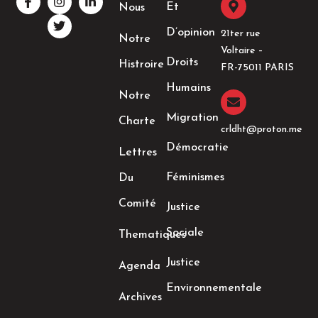
a
n
w
i
Et
Nous
c
s
i
n
e
t
t
k
D’opinion
21ter rue
Notre
b
a
t
e
Voltaire –
o
g
e
d
Droits
Histroire
o
r
r
i
FR-75011 PARIS
k
a
n
Humains
-
m
-
Notre
f
i
n
Migration
Charte
crldht@proton.me
Démocratie
Lettres
Féminismes
Du
Comité
Justice
Sociale
Thematiques
Justice
Agenda
Environnementale
Archives