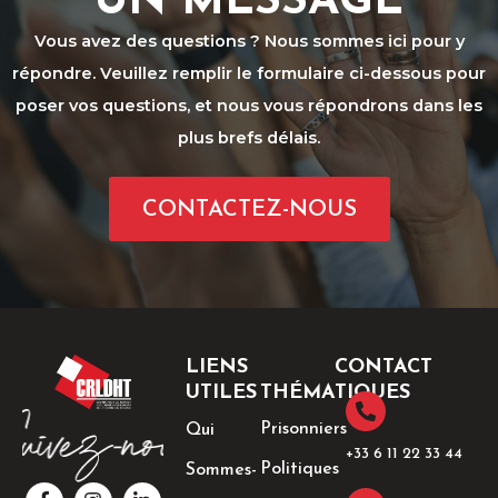
UN MESSAGE
Vous avez des questions ? Nous sommes ici pour y
répondre. Veuillez remplir le formulaire ci-dessous pour
poser vos questions, et nous vous répondrons dans les
plus brefs délais.
CONTACTEZ-NOUS
LIENS
CONTACT
UTILES
THÉMATIQUES
Prisonniers
Qui
+33 6 11 22 33 44​
Politiques
Sommes-
F
I
T
L