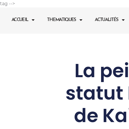
Aller
tag -->
au
contenu
ACCUEIL
THEMATIQUES
ACTUALITÉS
La pe
statut
de Ka