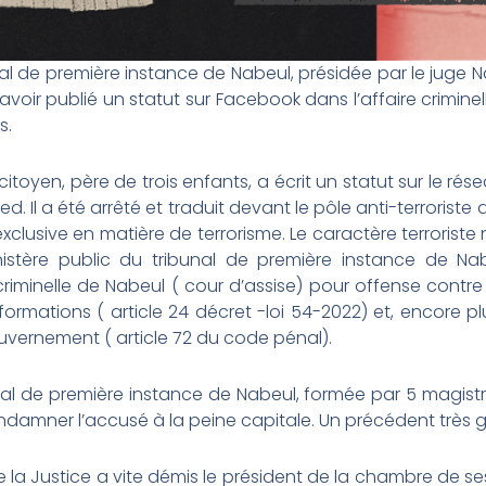
nal de première instance de Nabeul, présidée par le juge
voir publié un statut sur Facebook dans l’affaire criminel
s.
itoyen, père de trois enfants, a écrit un statut sur le rés
d. Il a été arrêté et traduit devant le pôle anti-terrorist
lusive en matière de terrorisme. Le caractère terroriste n
tère public du tribunal de première instance de Nab
riminelle de Nabeul ( cour d’assise) pour offense contre 
nformations ( article 24 décret -loi 54-2022) et, encore p
vernement ( article 72 du code pénal).
nal de première instance de Nabeul, formée par 5 magistr
damner l’accusé à la peine capitale. Un précédent très g
e la Justice a vite démis le président de la chambre de s