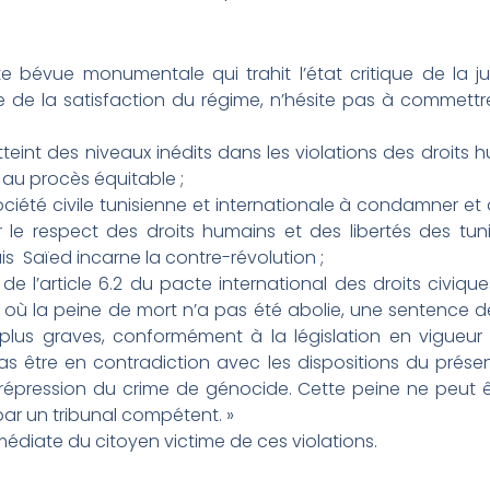
bévue monumentale qui trahit l’état critique de la jus
 de la satisfaction du régime, n’hésite pas à commettre
teint des niveaux inédits dans les violations des droits
t au procès équitable ;
société civile tunisienne et internationale à condamner et 
r le respect des droits humains et des libertés des t
ais Saïed incarne la contre-révolution ;
 de l’article 6.2 du pacte international des droits civiqu
pays où la peine de mort n’a pas été abolie, une sentence
 plus graves, conformément à la législation en vigueu
s être en contradiction avec les dispositions du prése
 répression du crime de génocide. Cette peine ne peut 
par un tribunal compétent. »
mmédiate du citoyen victime de ces violations.