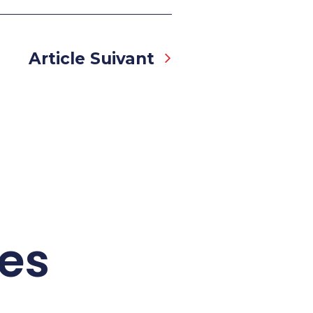
Next
Article Suivant
res