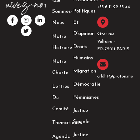
Prisonniers
Qui
+33 6 11 22 33 44​
Politiques
Sommes-
F
I
T
L
a
n
w
i
Et
Nous
c
s
i
n
e
t
t
k
D’opinion
21ter rue
Notre
b
a
t
e
Voltaire –
o
g
e
d
Droits
Histroire
o
r
r
i
FR-75011 PARIS
k
a
n
Humains
-
m
-
Notre
f
i
n
Migration
Charte
crldht@proton.me
Démocratie
Lettres
Féminismes
Du
Comité
Justice
Sociale
Thematiques
Justice
Agenda