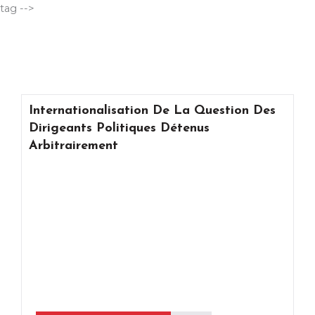
Aller
tag -->
au
contenu
Internationalisation De La Question Des
Dirigeants Politiques Détenus
Arbitrairement