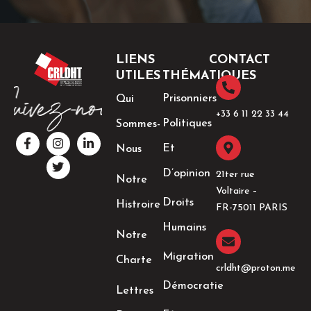
LIENS
CONTACT
UTILES
THÉMATIQUES
Prisonniers
Qui
+33 6 11 22 33 44​
Politiques
Sommes-
F
I
T
L
a
n
w
i
Et
Nous
c
s
i
n
e
t
t
k
D’opinion
21ter rue
Notre
b
a
t
e
Voltaire –
o
g
e
d
Droits
Histroire
o
r
r
i
FR-75011 PARIS
k
a
n
Humains
-
m
-
Notre
f
i
n
Migration
Charte
crldht@proton.me
Démocratie
Lettres