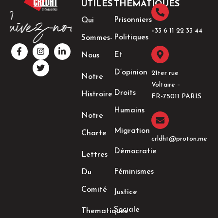
UTILES
THÉMATIQUES
Prisonniers
Qui
+33 6 11 22 33 44​
Politiques
Sommes-
F
I
T
L
a
n
w
i
Et
Nous
c
s
i
n
e
t
t
k
D’opinion
21ter rue
Notre
b
a
t
e
Voltaire –
o
g
e
d
Droits
Histroire
o
r
r
i
FR-75011 PARIS
k
a
n
Humains
-
m
-
Notre
f
i
n
Migration
Charte
crldht@proton.me
Démocratie
Lettres
Féminismes
Du
Comité
Justice
Sociale
Thematiques