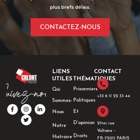
plus brefs délais.
CONTACTEZ-NOUS
LIENS
CONTACT
UTILES
THÉMATIQUES
Prisonniers
Qui
+33 6 11 22 33 44​
Politiques
Sommes-
F
I
T
L
a
n
w
i
Et
Nous
c
s
i
n
e
t
t
k
D’opinion
21ter rue
Notre
b
a
t
e
Voltaire –
o
g
e
d
Droits
Histroire
o
r
r
i
FR-75011 PARIS