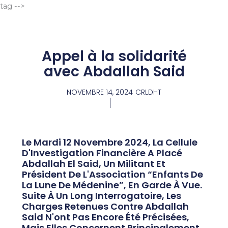
Aller
tag -->
au
contenu
Appel à la solidarité
avec Abdallah Said
NOVEMBRE 14, 2024
CRLDHT
Le Mardi 12 Novembre 2024, La Cellule
D'Investigation Financière A Placé
Abdallah El Said, Un Militant Et
Président De L'Association “Enfants De
La Lune De Médenine”, En Garde À Vue.
Suite À Un Long Interrogatoire, Les
Charges Retenues Contre Abdallah
Said N'ont Pas Encore Été Précisées,
Mais Elles Concernent Principalement