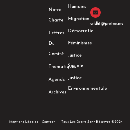
k
a
n
Humains
-
m
-
Notre
f
i
n
Migration
Charte
crldht@proton.me
Démocratie
Lettres
Féminismes
Du
Comité
Justice
Sociale
Thematiques
Justice
Agenda
Environnementale
Archives
Tous Les Droits Sont Réservés ©2024
Mentions Légales
Contact