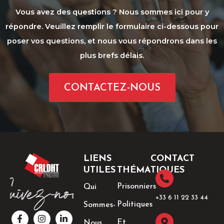
Vous avez des questions ? Nous sommes ici pour y
répondre. Veuillez remplir le formulaire ci-dessous pour
poser vos questions, et nous vous répondrons dans les
plus brefs délais.
CONTACTEZ-NOUS
LIENS
CONTACT
UTILES
THÉMATIQUES
Prisonniers
Qui
+33 6 11 22 33 44​
Politiques
Sommes-
F
I
T
L
a
n
w
i
Et
Nous