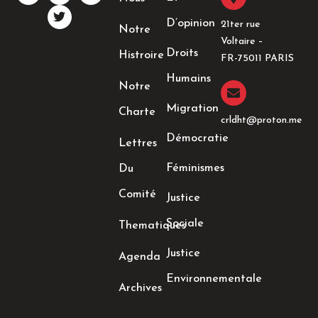
c
s
i
n
e
t
t
k
D’opinion
21ter rue
Notre
b
a
t
e
Voltaire –
o
g
e
d
Droits
Histroire
o
r
r
i
FR-75011 PARIS
k
a
n
Humains
-
m
-
Notre
f
i
n
Migration
Charte
crldht@proton.me
Démocratie
Lettres
Féminismes
Du
Comité
Justice
Sociale
Thematiques
Justice
Agenda
Environnementale
Archives