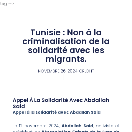
Aller
tag -->
au
contenu
Tunisie : Non à la
criminalisation de la
solidarité avec les
migrants.
NOVEMBRE 26, 2024
CRLDHT
Appel À La Solidarité Avec Abdallah
Said
Appel à la solidarité avec Abdallah Said
Le 12 novembre 2024
, Abdallah Said
, activiste et
président de
l’Association
Enfants de la Lune de