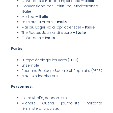
OnBorders e Baobab Experience
– Italie
Convenzione per i diritti nel Mediterraneo
–
Italie
Melitea
– Italie
LasciateCIEntrare
– Italie
Mai più Lager No ai Cpr aderisce!
– Italie
The Routes Journal di sicuro
– Italie
OnBorders
– Italie
Partis
Europe écologie les verts (EELV)
Ensemble
Pour une Ecologie Sociale et Populaire (PEPS)
NPA -l’Anticapitaliste
Personnes:
Pierre Khalfa, économiste,
Michelle Guerci, journaliste, militante
féministe antiraciste.