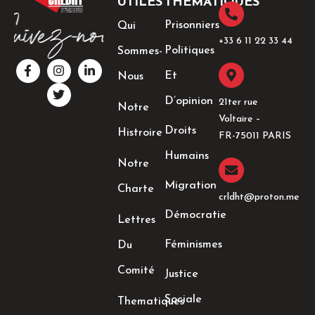
UTILES
THÉMATIQUES
Prisonniers
Qui
+33 6 11 22 33 44​
Politiques
Sommes-
F
I
T
L
a
n
w
i
Et
Nous
c
s
i
n
e
t
t
k
D’opinion
21ter rue
Notre
b
a
t
e
Voltaire –
o
g
e
d
Droits
Histroire
o
r
r
i
FR-75011 PARIS
k
a
n
Humains
-
m
-
Notre
f
i
n
Migration
Charte
crldht@proton.me
Démocratie
Lettres
Féminismes
Du
Comité
Justice
Sociale
Thematiques