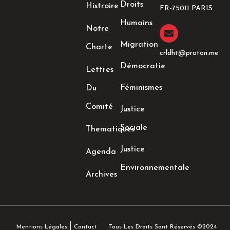
Droits
Histroire
o
r
r
i
FR-75011 PARIS
k
a
n
Humains
-
m
-
Notre
f
i
n
Migration
Charte
crldht@proton.me
Démocratie
Lettres
Féminismes
Du
Comité
Justice
Sociale
Thematiques
Justice
Agenda
Environnementale
Archives
Tous Les Droits Sont Réservés ©2024
Mentions Légales
Contact