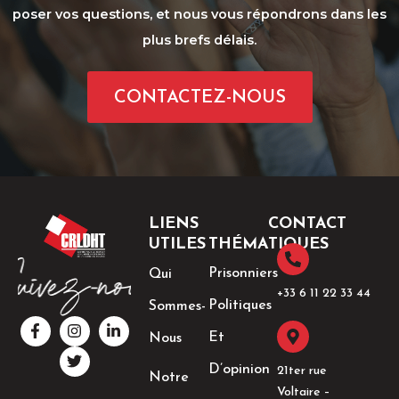
poser vos questions, et nous vous répondrons dans les
plus brefs délais.
CONTACTEZ-NOUS
LIENS
CONTACT
UTILES
THÉMATIQUES
Prisonniers
Qui
+33 6 11 22 33 44​
Politiques
Sommes-
F
I
T
L
a
n
w
i
Et
Nous
c
s
i
n
e
t
t
k
D’opinion
21ter rue
Notre
b
a
t
e
Voltaire –
o
g
e
d