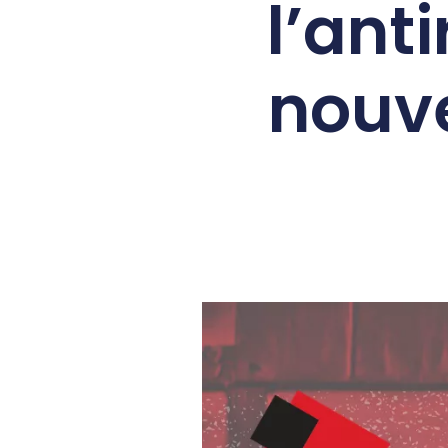
l’ant
nouve