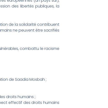
ières européennes (un pays sûr),
sion des libertés publiques, la
ion de la solidarité contribuent
umains ne peuvent être sacrifiés
vulnérables, combattu le racisme
tion de Saadia Mosbah ;
des droits humains ;
ect effectif des droits humains