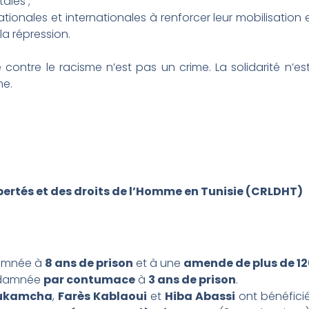
ales ;
nationales et internationales à renforcer leur mobilisati
la répression.
e contre le racisme n’est pas un crime. La solidarité n’e
me.
ibertés et des droits de l’Homme en Tunisie (CRLDHT)
amnée à
8 ans de prison
et à une
amende de plus de 12
ndamnée
par contumace
à
3 ans de prison
.
ukamcha
,
Farès Kablaoui
et
Hiba Abassi
ont bénéfici