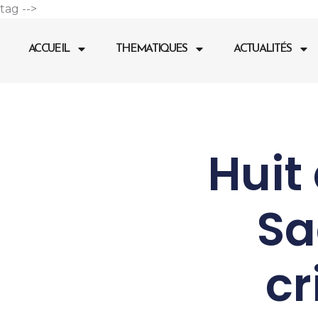
Aller
tag -->
au
contenu
ACCUEIL
THEMATIQUES
ACTUALITÉS
Huit
Sa
cr