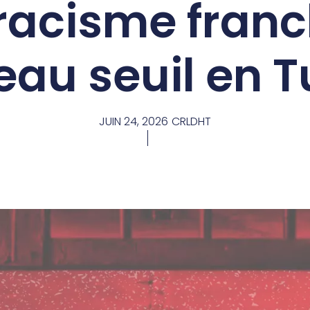
iracisme franc
au seuil en T
JUIN 24, 2026
CRLDHT