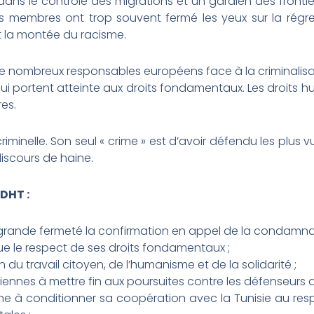
é dans le contrôle des migrations et un gardien des front
s membres ont trop souvent fermé les yeux sur la régres
et la montée du racisme.
e nombreux responsables européens face à la criminalisat
qui portent atteinte aux droits fondamentaux. Les droits h
es.
minelle. Son seul « crime » est d’avoir défendu les plus 
iscours de haine.
LDHT :
rande fermeté la confirmation en appel de la condamna
que le respect de ses droits fondamentaux ;
 du travail citoyen, de l’humanisme et de la solidarité ;
siennes à mettre fin aux poursuites contre les défenseurs 
ne à conditionner sa coopération avec la Tunisie au resp