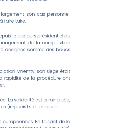
 largement son cas personnel.
faire taire.
puis le discours présidentiel du
 changement de la composition
 été désignés comme des boucs
ciation Mnemty, son siège était
a rapidité de la procédure ont
er.
e. La solidarité est criminalisée,
tes (impunis) se banalisent.
és européennes. En faisant de la