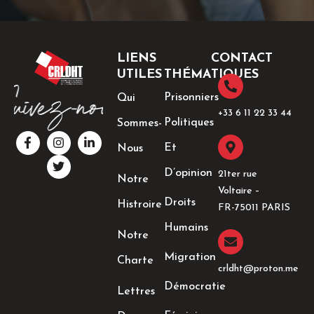
LIENS
CONTACT
UTILES
THÉMATIQUES
Prisonniers
Qui
+33 6 11 22 33 44​
Politiques
Sommes-
F
I
T
L
a
n
w
i
Et
Nous
c
s
i
n
e
t
t
k
D’opinion
21ter rue
Notre
b
a
t
e
Voltaire –
o
g
e
d
Droits
Histroire
o
r
r
i
FR-75011 PARIS
k
a
n
Humains
-
m
-
Notre
f
i
n
Migration
Charte
crldht@proton.me
Démocratie
Lettres