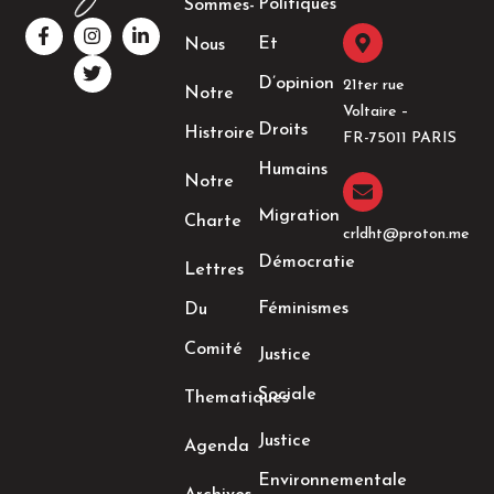
Politiques
Sommes-
F
I
T
L
a
n
w
i
Et
Nous
c
s
i
n
e
t
t
k
D’opinion
21ter rue
Notre
b
a
t
e
Voltaire –
o
g
e
d
Droits
Histroire
o
r
r
i
FR-75011 PARIS
k
a
n
Humains
-
m
-
Notre
f
i
n
Migration
Charte
crldht@proton.me
Démocratie
Lettres
Féminismes
Du
Comité
Justice
Sociale
Thematiques
Justice
Agenda
Environnementale