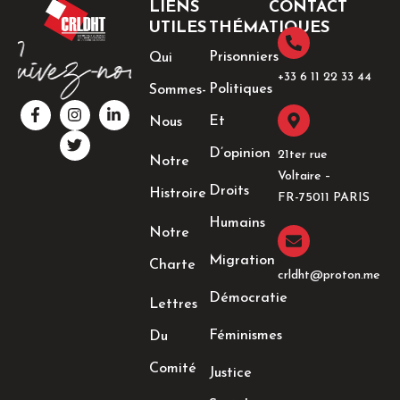
LIENS
CONTACT
UTILES
THÉMATIQUES
Prisonniers
Qui
+33 6 11 22 33 44​
Politiques
Sommes-
F
I
T
L
a
n
w
i
Et
Nous
c
s
i
n
e
t
t
k
D’opinion
21ter rue
Notre
b
a
t
e
Voltaire –
o
g
e
d
Droits
Histroire
o
r
r
i
FR-75011 PARIS
k
a
n
Humains
-
m
-
Notre
f
i
n
Migration
Charte
crldht@proton.me
Démocratie
Lettres
Féminismes
Du
Comité
Justice