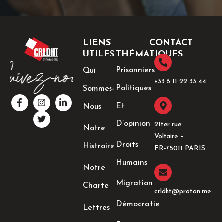
LIENS
CONTACT
UTILES
THÉMATIQUES
Prisonniers
Qui
+33 6 11 22 33 44​
Politiques
Sommes-
F
I
T
L
a
n
w
i
Et
Nous
c
s
i
n
e
t
t
k
D’opinion
21ter rue
Notre
b
a
t
e
Voltaire –
o
g
e
d
Droits
Histroire
o
r
r
i
FR-75011 PARIS
k
a
n
Humains
-
m
-
Notre
f
i
n
Migration
Charte
crldht@proton.me
Démocratie
Lettres