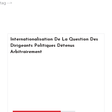
Aller
tag -->
au
contenu
Internationalisation De La Question Des
Dirigeants Politiques Détenus
Arbitrairement