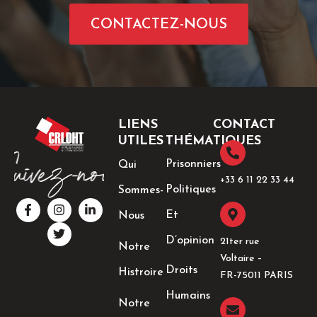
CONTACTEZ-NOUS
LIENS
CONTACT
UTILES
THÉMATIQUES
Prisonniers
Qui
+33 6 11 22 33 44​
Politiques
Sommes-
F
I
T
L
a
n
w
i
Et
Nous
c
s
i
n
e
t
t
k
D’opinion
21ter rue
Notre
b
a
t
e
Voltaire –
o
g
e
d
Droits
Histroire
o
r
r
i
FR-75011 PARIS
k
a
n
Humains
-
m
-
Notre
f
i