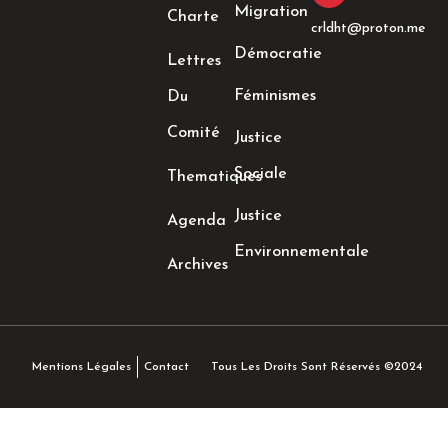
n
Migration
Charte
crldht@proton.me
Démocratie
Lettres
Féminismes
Du
Comité
Justice
Sociale
Thematiques
Justice
Agenda
Environnementale
Archives
Tous Les Droits Sont Réservés ©2024
Mentions Légales
Contact