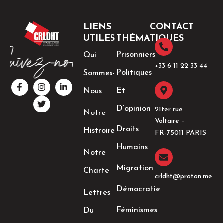
LIENS
CONTACT
UTILES
THÉMATIQUES
Prisonniers
Qui
+33 6 11 22 33 44​
Politiques
Sommes-
F
I
T
L
a
n
w
i
Et
Nous
c
s
i
n
e
t
t
k
D’opinion
21ter rue
Notre
b
a
t
e
Voltaire –
o
g
e
d
Droits
Histroire
o
r
r
i
FR-75011 PARIS
k
a
n
Humains
-
m
-
Notre
f
i
n
Migration
Charte
crldht@proton.me
Démocratie
Lettres
Féminismes
Du