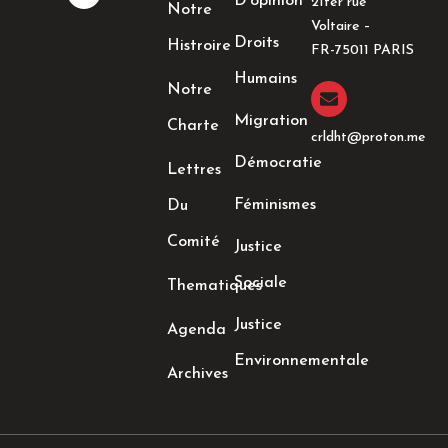
D’opinion
21ter rue
Notre
b
a
t
e
Voltaire –
o
g
e
d
Droits
Histroire
o
r
r
i
FR-75011 PARIS
k
a
n
Humains
-
m
-
Notre
f
i
n
Migration
Charte
crldht@proton.me
Démocratie
Lettres
Féminismes
Du
Comité
Justice
Sociale
Thematiques
Justice
Agenda
Environnementale
Archives