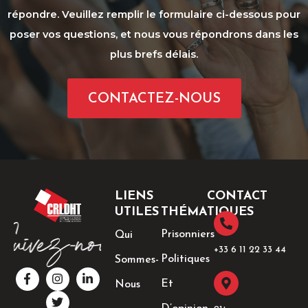
répondre. Veuillez remplir le formulaire ci-dessous pour
poser vos questions, et nous vous répondrons dans les
plus brefs délais.
CONTACTEZ-NOUS
LIENS
CONTACT
UTILES
THÉMATIQUES
Prisonniers
Qui
+33 6 11 22 33 44​
Politiques
Sommes-
F
I
T
L
a
n
w
i
Et
Nous
c
s
i
n
e
t
t
k