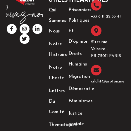
UTILES
THÉMATIQUES
Prisonniers
Qui
+33 6 11 22 33 44​
Politiques
Sommes-
F
I
T
L
a
n
w
i
Et
Nous
c
s
i
n
e
t
t
k
D’opinion
21ter rue
Notre
b
a
t
e
Voltaire –
o
g
e
d
Droits
Histroire
o
r
r
i
FR-75011 PARIS
k
a
n
Humains
-
m
-
Notre
f
i
n
Migration
Charte
crldht@proton.me
Démocratie
Lettres
Féminismes
Du
Comité
Justice
Sociale
Thematiques