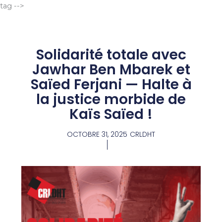
Aller
tag -->
au
contenu
Solidarité totale avec
Jawhar Ben Mbarek et
Saïed Ferjani — Halte à
la justice morbide de
Kaïs Saïed !
OCTOBRE 31, 2025
CRLDHT