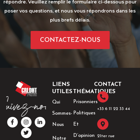
répondre. Veuillez remplir le formulaire ci-dessous pour
poser vos questions, et nous vous répondrons dans les
plus brefs délais.
CONTACTEZ-NOUS
LIENS
CONTACT
UTILES
THÉMATIQUES
Prisonniers
Qui
+33 6 11 22 33 44​
Politiques
Sommes-
F
I
T
L
a
n
w
i
Et
Nous
c
s
i
n
e
t
t
k
D’opinion
21ter rue
Notre