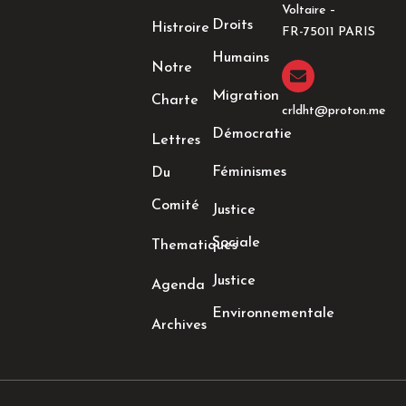
b
a
t
e
Voltaire –
o
g
e
d
Droits
Histroire
o
r
r
i
FR-75011 PARIS
k
a
n
Humains
-
m
-
Notre
f
i
n
Migration
Charte
crldht@proton.me
Démocratie
Lettres
Féminismes
Du
Comité
Justice
Sociale
Thematiques
Justice
Agenda
Environnementale
Archives