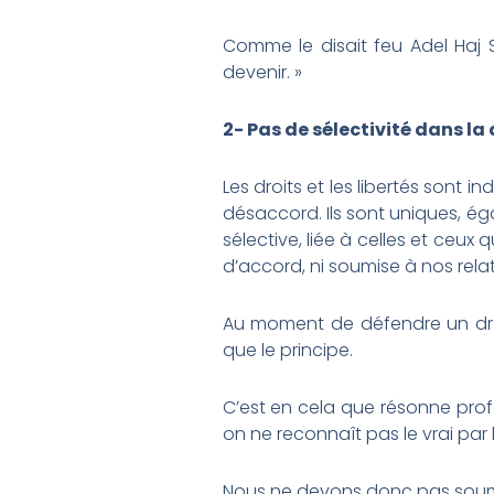
Comme le disait feu Adel Haj 
devenir. »
2-
P
as de sélectivité dans l
Les droits et les libertés sont i
désaccord. Ils sont uniques, égau
sélective, liée à celles et ce
d’accord, ni soumise à nos relat
Au moment de défendre un droit
que le principe.
C’est en cela que résonne profo
on ne reconnaît pas le vrai par
Nous ne devons donc pas soumett