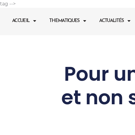
Aller
tag -->
au
contenu
ACCUEIL
THEMATIQUES
ACTUALITÉS
Pour u
et non 