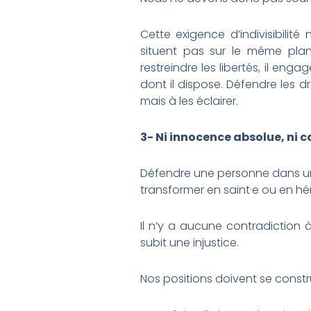
Cette exigence d’indivisibilité
situent pas sur le même plan. 
restreindre les libertés, il eng
dont il dispose. Défendre les d
mais à les éclairer.
3-
N
i innocence absolue, ni 
Défendre une personne dans une 
transformer en saint·e ou en hé
Il n’y a aucune contradiction
subit une injustice.
Nos positions doivent se constr