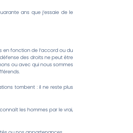
uarante ans que j’essaie de le
 pas en fonction de l’accord ou du
la défense des droits ne peut être
 aimons ou avec qui nous sommes
fférends.
ions tombent : il ne reste plus
econnaît les hommes par le vrai,
inités ou nos appartenances.