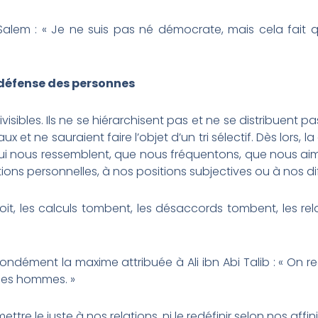
Salem : « Je ne suis pas né démocrate, mais cela fait q
a défense des personnes
ndivisibles. Ils ne se hiérarchisent pas et ne se distribuent
x et ne sauraient faire l’objet d’un tri sélectif. Dès lors, 
ux qui nous ressemblent, que nous fréquentons, que nous
ions personnelles, à nos positions subjectives ou à nos di
, les calculs tombent, les désaccords tombent, les relat
ndément la maxime attribuée à Ali ibn Abi Talib : « On r
 les hommes. »
re le juste à nos relations, ni le redéfinir selon nos aff