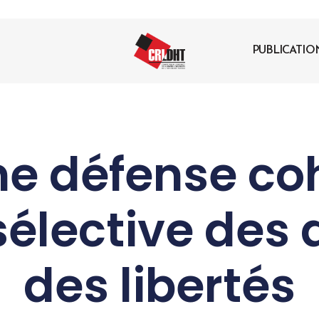
PUBLICATIO
ne défense co
sélective des d
des libertés