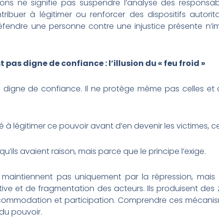
tions ne signifie pas suspendre l’analyse des responsabi
ribuer à légitimer ou renforcer des dispositifs autorita
éfendre une personne contre une injustice présente n’imp
t pas digne de confiance : l’illusion du « feu froid »
as digne de confiance. Il ne protège même pas celles et
 à légitimer ce pouvoir avant d’en devenir les victimes, ce
ils avaient raison, mais parce que le principe l’exige.
se maintiennent pas uniquement par la répression, mai
tive et de fragmentation des acteurs. Ils produisent des z
accommodation et participation. Comprendre ces mécanism
du pouvoir.