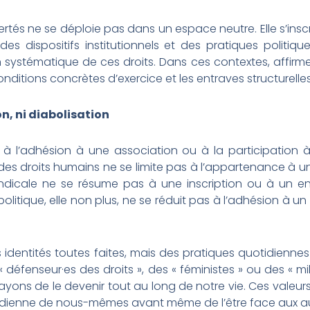
bertés ne se déploie pas dans un espace neutre. Elle s’in
es dispositifs institutionnels et des pratiques politiq
on systématique de ces droits. Dans ces contextes, affirmer 
onditions concrètes d’exercice et les entraves structurelles
on, ni diabolisation
 à l’adhésion à une association ou à la participation 
es droits humains ne se limite pas à l’appartenance à u
syndicale ne se résume pas à une inscription ou à un 
politique, elle non plus, ne se réduit pas à l’adhésion à u
 identités toutes faites, mais des pratiques quotidienn
fenseur·es des droits », des « féministes » ou des « mil
ayons de le devenir tout au long de notre vie. Ces valeurs
tidienne de nous-mêmes avant même de l’être face aux au