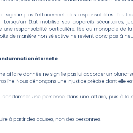
 ne signifie pas l’effacement des responsabilités. Toute
Lorsqu’un État mobilise ses appareils sécuritaires, jud
age une responsabilité particulière, liée au monopole de la
roits de manière non sélective ne revient donc pas à neut
condamnation éternelle
affaire donnée ne signifie pas lui accorder un blanc-sei
ros·ïne. Nous dénonçons une injustice précise dont elle e
 à condamner une personne dans une affaire, puis à la s
uire à partir des causes, non des personnes.