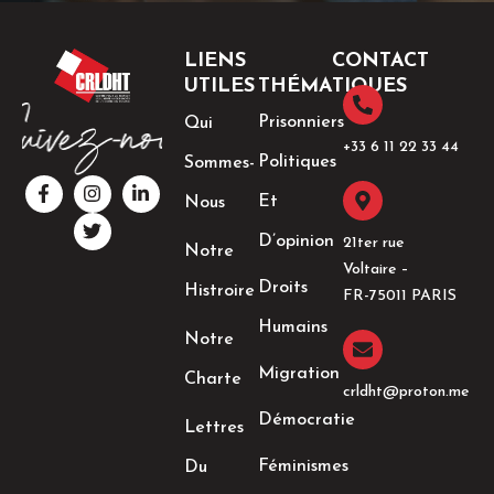
LIENS
CONTACT
UTILES
THÉMATIQUES
Prisonniers
Qui
+33 6 11 22 33 44​
Politiques
Sommes-
F
I
T
L
a
n
w
i
Et
Nous
c
s
i
n
e
t
t
k
D’opinion
21ter rue
Notre
b
a
t
e
Voltaire –
o
g
e
d
Droits
Histroire
o
r
r
i
FR-75011 PARIS
k
a
n
Humains
-
m
-
Notre
f
i
n
Migration
Charte
crldht@proton.me
Démocratie
Lettres
Féminismes
Du