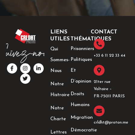
LIENS
CONTACT
UTILES
THÉMATIQUES
Prisonniers
Qui
+33 6 11 22 33 44​
Politiques
Sommes-
F
I
T
L
a
n
w
i
Et
Nous
c
s
i
n
e
t
t
k
D’opinion
21ter rue
Notre
b
a
t
e
Voltaire –
o
g
e
d
Droits
Histroire
o
r
r
i
FR-75011 PARIS
k
a
n
Humains
-
m
-
Notre
f
i
n
Migration
Charte
crldht@proton.me
Démocratie
Lettres