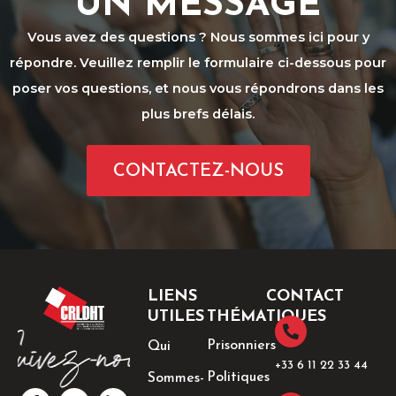
UN MESSAGE
Vous avez des questions ? Nous sommes ici pour y
répondre. Veuillez remplir le formulaire ci-dessous pour
poser vos questions, et nous vous répondrons dans les
plus brefs délais.
CONTACTEZ-NOUS
LIENS
CONTACT
UTILES
THÉMATIQUES
Prisonniers
Qui
+33 6 11 22 33 44​
Politiques
Sommes-
F
I
T
L