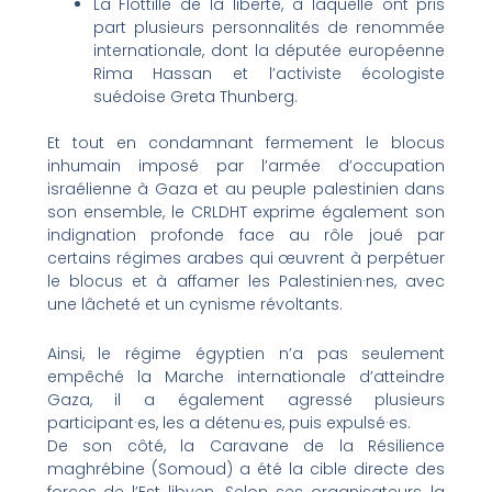
La Flottille de la liberté, à laquelle ont pris
part plusieurs personnalités de renommée
internationale, dont la députée européenne
Rima Hassan et l’activiste écologiste
suédoise Greta Thunberg.
Et tout en condamnant fermement le blocus
inhumain imposé par l’armée d’occupation
israélienne à Gaza et au peuple palestinien dans
son ensemble, le CRLDHT exprime également son
indignation profonde face au rôle joué par
certains régimes arabes qui œuvrent à perpétuer
le blocus et à affamer les Palestinien·nes, avec
une lâcheté et un cynisme révoltants.
Ainsi, le régime égyptien n’a pas seulement
empêché la Marche internationale d’atteindre
Gaza, il a également agressé plusieurs
participant·es, les a détenu·es, puis expulsé·es.
De son côté, la Caravane de la Résilience
maghrébine (Somoud) a été la cible directe des