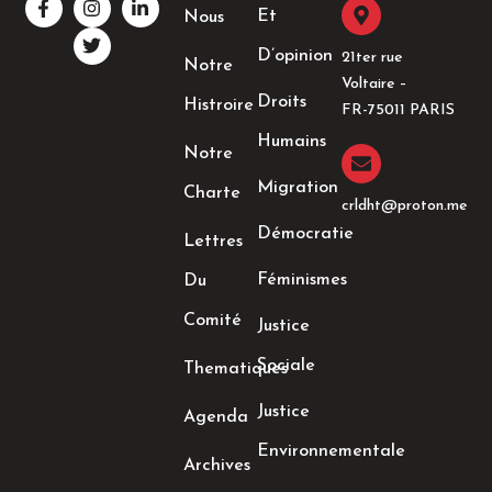
a
n
w
i
Et
Nous
c
s
i
n
e
t
t
k
D’opinion
21ter rue
Notre
b
a
t
e
Voltaire –
o
g
e
d
Droits
Histroire
o
r
r
i
FR-75011 PARIS
k
a
n
Humains
-
m
-
Notre
f
i
n
Migration
Charte
crldht@proton.me
Démocratie
Lettres
Féminismes
Du
Comité
Justice
Sociale
Thematiques
Justice
Agenda
Environnementale
Archives