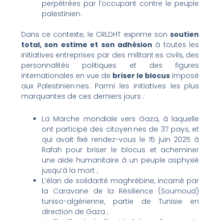
perpétrées par l’occupant contre le peuple
palestinien.
Dans ce contexte, le CRLDHT exprime son
soutien
total, son estime et son adhésion
à toutes les
initiatives entreprises par des militant·es civils, des
personnalités politiques et des figures
internationales en vue de
briser le blocus
imposé
aux Palestinien·nes. Parmi les initiatives les plus
marquantes de ces derniers jours :
La Marche mondiale vers Gaza, à laquelle
ont participé des citoyen·nes de 37 pays, et
qui avait fixé rendez-vous le 15 juin 2025 à
Rafah pour briser le blocus et acheminer
une aide humanitaire à un peuple asphyxié
jusqu’à la mort ;
L’élan de solidarité maghrébine, incarné par
la Caravane de la Résilience (Soumoud)
tuniso-algérienne, partie de Tunisie en
direction de Gaza ;