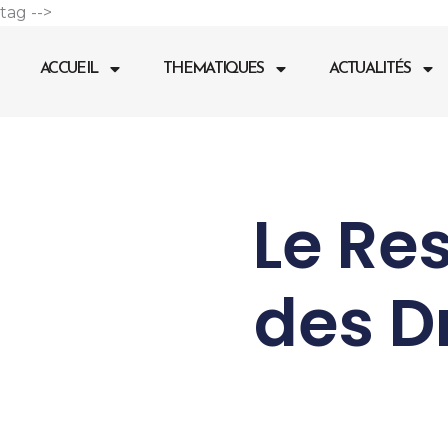
Aller
tag -->
au
contenu
ACCUEIL
THEMATIQUES
ACTUALITÉS
Le Res
des D