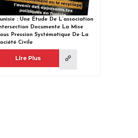
unisie : Une Étude De L’association
ntersection Documente La Mise
ous Pression Systématique De La
ociété Civile
Lire Plus