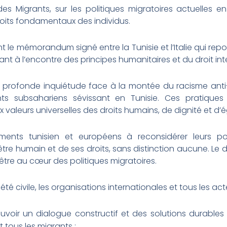
es Migrants, sur les politiques migratoires actuelles en
roits fondamentaux des individus.
e mémorandum signé entre la Tunisie et l’Italie qui rep
lant à l’encontre des principes humanitaires et du droit int
 profonde inquiétude face à la montée du racisme anti-
 subsahariens sévissant en Tunisie. Ces pratiques cr
aleurs universelles des droits humains, de dignité et d’ég
ents tunisien et européens à reconsidérer leurs pol
tre humain et de ses droits, sans distinction aucune. Le d
t être au cœur des politiques migratoires.
té civile, les organisations internationales et tous les ac
oir un dialogue constructif et des solutions durables q
t tous les migrants ;