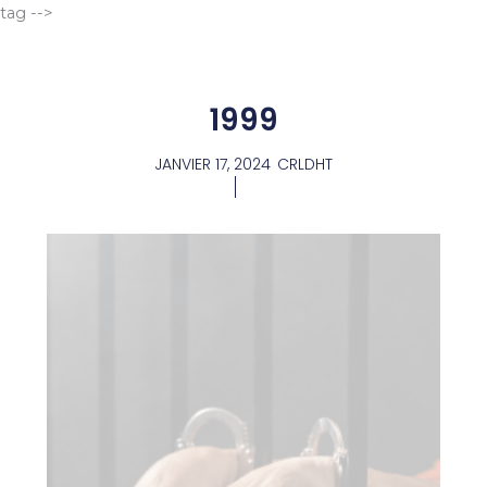
Aller
tag -->
au
contenu
1999
JANVIER 17, 2024
CRLDHT