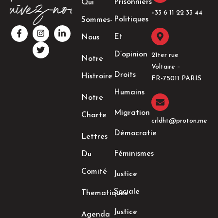
Prisonniers
Qui
+33 6 11 22 33 44​
Politiques
Sommes-
F
I
T
L
a
n
w
i
Et
Nous
c
s
i
n
e
t
t
k
D’opinion
21ter rue
Notre
b
a
t
e
Voltaire –
o
g
e
d
Droits
Histroire
o
r
r
i
FR-75011 PARIS
k
a
n
Humains
-
m
-
Notre
f
i
n
Migration
Charte
crldht@proton.me
Démocratie
Lettres
Féminismes
Du
Comité
Justice
Sociale
Thematiques
Justice
Agenda