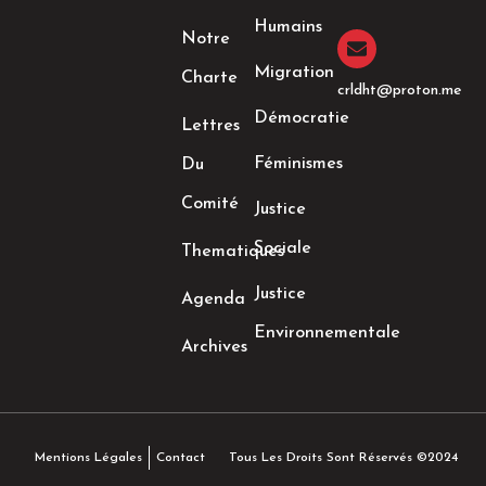
k
a
n
Humains
-
m
-
Notre
f
i
n
Migration
Charte
crldht@proton.me
Démocratie
Lettres
Féminismes
Du
Comité
Justice
Sociale
Thematiques
Justice
Agenda
Environnementale
Archives
Tous Les Droits Sont Réservés ©2024
Mentions Légales
Contact