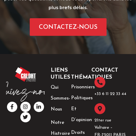
plus brefs délais.
CONTACTEZ-NOUS
LIENS
CONTACT
UTILES
THÉMATIQUES
Prisonniers
Qui
+33 6 11 22 33 44​
Politiques
Sommes-
F
I
T
L
a
n
w
i
Et
Nous
c
s
i
n
e
t
t
k
D’opinion
21ter rue
Notre
b
a
t
e
Voltaire –
o
g
e
d
Droits
Histroire
o
r
r
i
FR-75011 PARIS