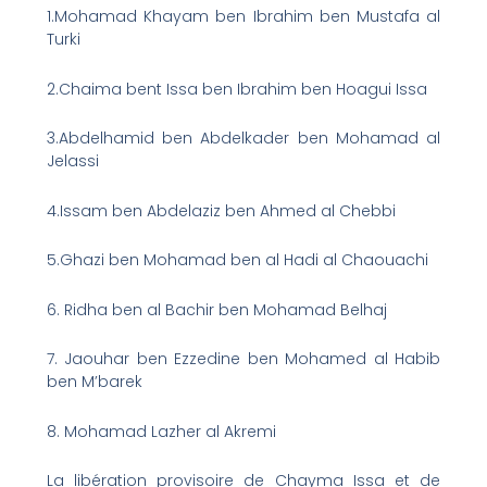
1.Mohamad Khayam ben Ibrahim ben Mustafa al
Turki
2.Chaima bent Issa ben Ibrahim ben Hoagui Issa
3.Abdelhamid ben Abdelkader ben Mohamad al
Jelassi
4.Issam ben Abdelaziz ben Ahmed al Chebbi
5.Ghazi ben Mohamad ben al Hadi al Chaouachi
6. Ridha ben al Bachir ben Mohamad Belhaj
7. Jaouhar ben Ezzedine ben Mohamed al Habib
ben M’barek
8. Mohamad Lazher al Akremi
La libération provisoire de Chayma Issa et de