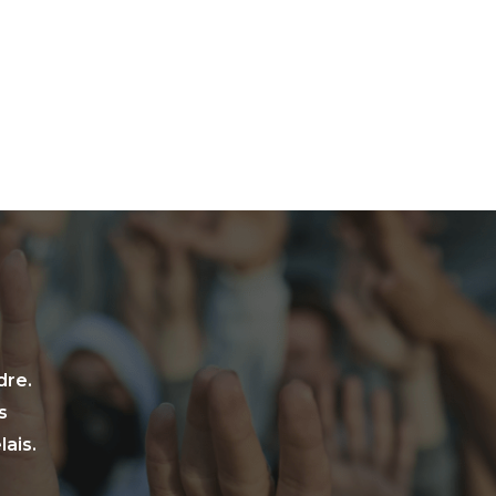
dre.
s
ais.