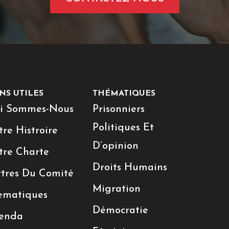
NS UTILES
THÉMATIQUES
i Sommes-Nous
Prisonniers
Politiques Et
re Histroire
D’opinion
tre Charte
Droits Humains
ttres Du Comité
Migration
ematiques
Démocratie
enda