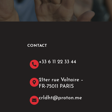
CONTACT
+33 6 11 22 33 44​
21ter rue Voltaire –
FR-75011 PARIS
crldht@proton.me