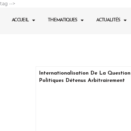
Aller
tag -->
au
contenu
ACCUEIL
THEMATIQUES
ACTUALITÉS
Internationalisation De La Question
Politiques Détenus Arbitrairement