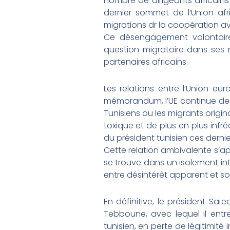
nombre de dirigeants africains
dernier sommet de l’Union af
migrations dr la coopération av
Ce désengagement volontaire t
question migratoire dans ses
partenaires africains.
Les relations entre l’Union e
mémorandum, l’UE continue de mi
Tunisiens ou les migrants origi
toxique et de plus en plus infré
du président tunisien ces derni
Cette relation ambivalente s’ap
se trouve dans un isolement inter
entre désintérêt apparent et sou
En définitive, le président Sa
Tebboune, avec lequel il entr
tunisien, en perte de légitimit