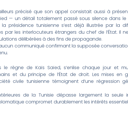
ailleurs précisé que son appel consistait aussi à prése
ïed — un détail totalement passé sous silence dans le
la présidence tunisienne s’est déjà illustrée par la dif
s par les interlocuteurs étrangers du chef de l’État. Il 
ulations délibérées à des fins de propagande.
ié aucun communiqué confirmant la supposée conversation
enu.
s le règne de Kaïs Saïed, s’enlise chaque jour et mult
ins et du principe de l’État de droit. Les mises en g
té civile tunisienne témoignent d’une régression gé
 extérieures de la Tunisie dépasse largement la seule
iplomatique compromet durablement les intérêts essenti