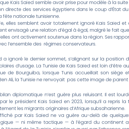
, que Kaïs Saïed semble avoir prise pour modèle à la suite
directe des services égyptiens dans le coup d’État du 2
 fête nationale tunisienne.
 elles semblent avoir totalement ignoré Kaïs Saïed et cet
ent envisagé une relation d’égal à égal, malgré le fait qu
’elles ont activement soutenue dans la région. Ses rapport
vec l’ensemble des régimes conservateurs.
d a ignoré le dernier sommet, s’alignant sur la position
ires d’usage. La Tunisie de Kaïs Saïed est loin d’être au
e de Bourguiba, lorsque Tunis accueillait son siège et 
en Ali, la Tunisie ne renvoyait pas cette image de parent
 bilan diplomatique n’est guère plus reluisant. Il est l
ar le président Kaïs Saïed en 2023, lorsqu’il a repris la
ement les migrants originaires d’Afrique subsaharienne.
ffiché par Kaïs Saïed ne va guère au-delà de quelques
égique — ni même tactique — à l’égard du continent afri