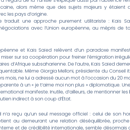
 à l’égard de la Tunisie s’explique aussi par l’absence 
ricaine, alors même que des sujets majeurs y étaien
ec les pays d’origine.
raduit une approche purement utilitariste : Kaïs Saï
 négociations avec l’Union européenne, au mépris de t
uropéenne et Kaïs Saïed relèvent d’un paradoxe manifest
ser sur sa coopération pour freiner l’émigration irrégul
naires d’Afrique subsaharienne. De l’autre, Kaïs Saïed dem
quentable. Même Giorgia Melloni, présidente du Conseil ital
ers mois, ne lui a adressé aucun mot à l’occasion du 20 ma
parente à un « je t’aime moi non plus » diplomatique. Une
national manifeste. Inutile, d’ailleurs, de mentionner les É
tien indirect à son coup d’État.
ïed n’a reçu qu’un seul message officiel : celui de son 
etient au demeurant une relation déséquilibrée, proche 
é interne et de crédibilité internationale, semble désorma