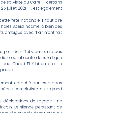
 de sa visite au Caire — certains
5 juillet 2021 —, est également
te fête nationale. Il faut dire
e Kaies Saeid incarne, à bien des
s ambigus avec l’Iran n’ont fait
 du président Tebboune, n’a pas
dible ou influente dans la Ligue
que Chadli El Klibi en était le
 pauvre.
ourdement entaché par les propos
 théorie complotiste du « grand
 déclarations de façade Il ne
cain. Le silence persistant de