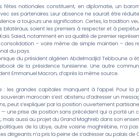
 fêtes nationales constituent, en diplomatie, un baromè
 avec ses partenaires. Leur absence ne saurait être rédui
silence a toujours une signification. Certes, la tradition v
ns bilatéraux, soient les premiers à respecter et à perpétu
r Kaïs Saïed, notamment en sa qualité de premier représen
consolidation – voire même de simple maintien – des rel
onal du pays.
honique du président algérien Abdelmadjid Tebboune a été 
book de la présidence tunisienne. Une autre communic
sident Emmanuel Macron, d’après la même source.
: les grandes capitales manquent à l’appel. Pour la pr
le souverain marocain s’est abstenu d’adresser un messa
ens, peut s’expliquer par la position ouvertement partisan
 — une prise de position sans précédent qui a porté un 
at, mais aussi au projet du Grand Maghreb dans son ensem
politiques de la Libye, autre voisine maghrébine, n’a pa
s dirigeants n’a pris la peine de s’adresser au palais de