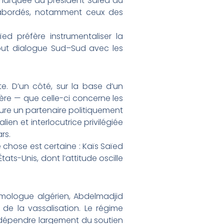
remarquée du président Saïed au
t abordés, notamment ceux des
ed préfère instrumentaliser la
out dialogue Sud–Sud avec les
e. D’un côté, sur la base d’un
ière — que celle-ci concerne les
eure un partenaire politiquement
ien et interlocutrice privilégiée
rs.
 chose est certaine : Kaïs Saïed
tats-Unis, dont l’attitude oscille
homologue algérien, Abdelmadjid
de la vassalisation. Le régime
is dépendre largement du soutien