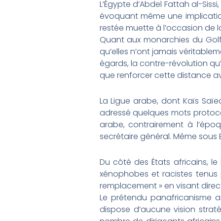
L’Égypte d’Abdel Fattah al-Sissi
évoquant même une implication 
restée muette à l’occasion de la
Quant aux monarchies du Golfe,
qu’elles n’ont jamais véritablem
égards, la contre-révolution qu
que renforcer cette distance a
La Ligue arabe, dont Kaïs Saïe
adressé quelques mots protocola
arabe, contrairement à l’époqu
secrétaire général. Même sous B
Du côté des États africains, le
xénophobes et racistes tenus p
remplacement » en visant direct
Le prétendu panafricanisme a
dispose d’aucune vision strat