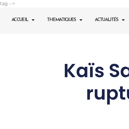
Aller
tag -->
au
contenu
ACCUEIL
THEMATIQUES
ACTUALITÉS
Kaïs Sa
rupt