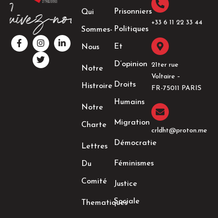
Prisonniers
Qui
+33 6 11 22 33 44​
Politiques
Sommes-
F
I
T
L
a
n
w
i
Et
Nous
c
s
i
n
e
t
t
k
D’opinion
21ter rue
Notre
b
a
t
e
Voltaire –
o
g
e
d
Droits
Histroire
o
r
r
i
FR-75011 PARIS
k
a
n
Humains
-
m
-
Notre
f
i
n
Migration
Charte
crldht@proton.me
Démocratie
Lettres
Féminismes
Du
Comité
Justice
Sociale
Thematiques