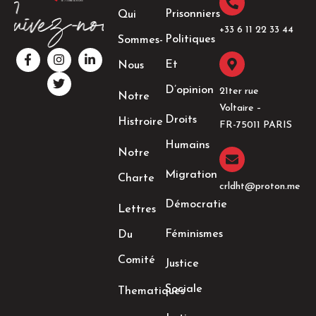
Prisonniers
Qui
+33 6 11 22 33 44​
Politiques
Sommes-
F
I
T
L
a
n
w
i
Et
Nous
c
s
i
n
e
t
t
k
D’opinion
21ter rue
Notre
b
a
t
e
Voltaire –
o
g
e
d
Droits
Histroire
o
r
r
i
FR-75011 PARIS
k
a
n
Humains
-
m
-
Notre
f
i
n
Migration
Charte
crldht@proton.me
Démocratie
Lettres
Féminismes
Du
Comité
Justice
Sociale
Thematiques