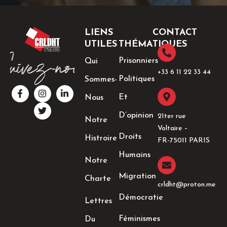
LIENS
CONTACT
UTILES
THÉMATIQUES
Prisonniers
Qui
+33 6 11 22 33 44​
Politiques
Sommes-
F
I
T
L
a
n
w
i
Et
Nous
c
s
i
n
e
t
t
k
D’opinion
21ter rue
Notre
b
a
t
e
Voltaire –
o
g
e
d
Droits
Histroire
o
r
r
i
FR-75011 PARIS
k
a
n
Humains
-
m
-
Notre
f
i
n
Migration
Charte
crldht@proton.me
Démocratie
Lettres
Féminismes
Du