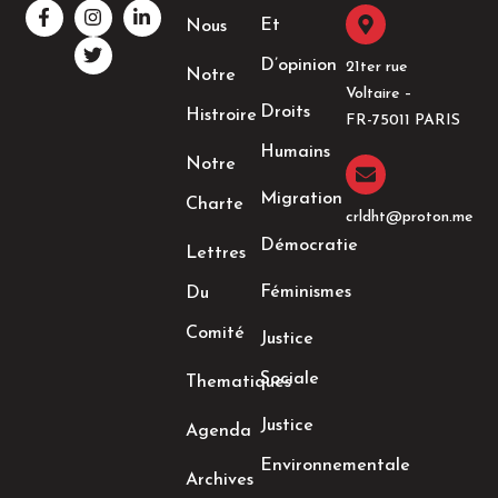
F
I
T
L
a
n
w
i
Et
Nous
c
s
i
n
e
t
t
k
D’opinion
21ter rue
Notre
b
a
t
e
Voltaire –
o
g
e
d
Droits
Histroire
o
r
r
i
FR-75011 PARIS
k
a
n
Humains
-
m
-
Notre
f
i
n
Migration
Charte
crldht@proton.me
Démocratie
Lettres
Féminismes
Du
Comité
Justice
Sociale
Thematiques
Justice
Agenda
Environnementale
Archives