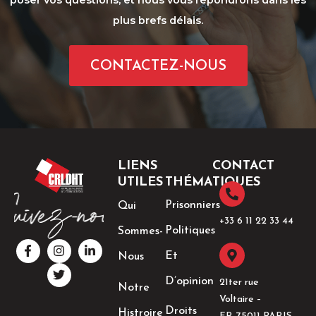
plus brefs délais.
CONTACTEZ-NOUS
LIENS
CONTACT
UTILES
THÉMATIQUES
Prisonniers
Qui
+33 6 11 22 33 44​
Politiques
Sommes-
F
I
T
L
a
n
w
i
Et
Nous
c
s
i
n
e
t
t
k
D’opinion
21ter rue
Notre
b
a
t
e
Voltaire –
o
g
e
d
Droits
Histroire
o
r
r
i