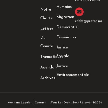
FR-75011 PARIS
k
a
n
Humains
-
m
-
Notre
f
i
n
Migration
Charte
crldht@proton.me
Démocratie
Lettres
Féminismes
Du
Comité
Justice
Sociale
Thematiques
Justice
Agenda
Environnementale
Archives
Tous Les Droits Sont Réservés ©2024
Mentions Légales
Contact