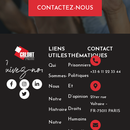
CONTACTEZ-NOUS
LIENS
CONTACT
UTILES
THÉMATIQUES
Prisonniers
Qui
+33 6 11 22 33 44​
Politiques
Sommes-
F
I
T
L
a
n
w
i
Et
Nous
c
s
i
n
e
t
t
k
D’opinion
21ter rue
Notre
b
a
t
e
Voltaire –
o
g
e
d
Droits
Histroire
o
r
r
i
FR-75011 PARIS
k
a
n
Humains
-
m
-
Notre
f
i