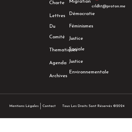
n
Migration
Charte
crldht@proton.me
Démocratie
Lettres
Féminismes
Du
Comité
Justice
Sociale
Thematiques
Justice
Agenda
Environnementale
Archives
Tous Les Droits Sont Réservés ©2024
Mentions Légales
Contact