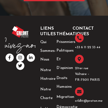
LIENS
CONTACT
UTILES
THÉMATIQUES
Prisonniers
Qui
+33 6 11 22 33 44​
Politiques
Sommes-
F
I
T
L
a
n
w
i
Et
Nous
c
s
i
n
e
t
t
k
D’opinion
21ter rue
Notre
b
a
t
e
Voltaire –
o
g
e
d
Droits
Histroire
o
r
r
i
FR-75011 PARIS
k
a
n
Humains
-
m
-
Notre
f
i
n
Migration
Charte
crldht@proton.me
Démocratie