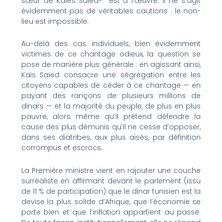
sœur de Kaies Saied- est à l’œuvre. Il ne s’agit
évidemment pas de véritables cautions : le non-
lieu est impossible.
Au-delà des cas individuels, bien évidemment
victimes de ce chantage odieux, la question se
pose de manière plus générale : en agissant ainsi,
Kaïs Saïed consacre une ségrégation entre les
citoyens capables de céder à ce chantage — en
payant des rançons de plusieurs millions de
dinars — et la majorité du peuple, de plus en plus
pauvre, alors même qu’il prétend défendre la
cause des plus démunis qu’il ne cesse d’opposer,
dans ses diatribes, aux plus aisés, par définition
corrompus et escrocs.
La Première ministre vient en rajouter une couche
surréaliste en affirmant devant le parlement (issu
de 11 % de participation) que le dinar tunisien est la
devise la plus solide d’Afrique, que l’économie se
porte bien et que l’inflation appartient au passé.