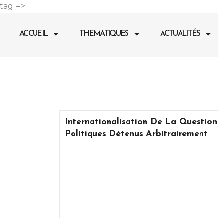
Aller
tag -->
au
contenu
ACCUEIL
THEMATIQUES
ACTUALITÉS
Internationalisation De La Question
Politiques Détenus Arbitrairement