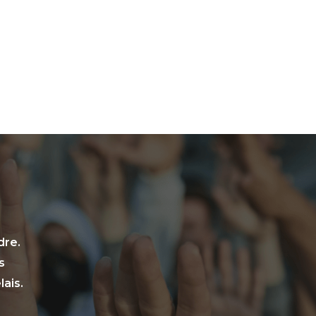
dre.
s
ais.