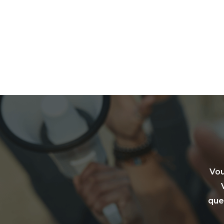
Vou
que