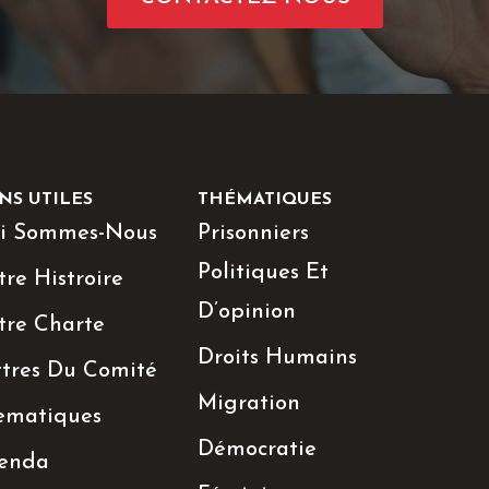
NS UTILES
THÉMATIQUES
i Sommes-Nous
Prisonniers
Politiques Et
re Histroire
D’opinion
tre Charte
Droits Humains
ttres Du Comité
Migration
ematiques
Démocratie
enda