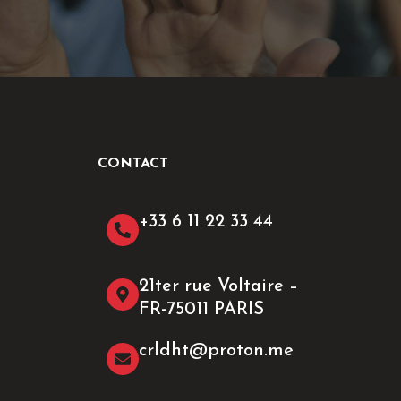
CONTACT
+33 6 11 22 33 44​
21ter rue Voltaire –
FR-75011 PARIS
crldht@proton.me