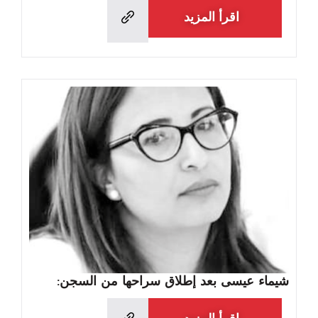
اقرأ المزيد
شيماء عيسى بعد إطلاق سراحها من السجن: