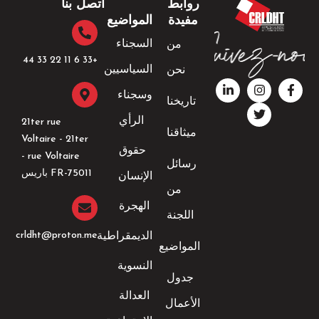
روابط
اتصل بنا
مفيدة
المواضيع
السجناء
من
+33 6 11 22 33 44​
السياسيين
نحن
ف
ا
ت
ل
ي
ن
و
ي
وسجناء
تاريخنا
س
ي
س
ن
ب
ت
ت
ك
الرأي
21ter rue
و
ق
ر
د
ميثاقنا
Voltaire - 21ter
ك
ر
إ
حقوق
-
ا
ن
rue Voltaire -
رسائل
ف
م
-
FR-75011 باريس
الإنسان
إ
من
ن
الهجرة
اللجنة
crldht@proton.me
الديمقراطية
المواضيع
النسوية
جدول
العدالة
الأعمال