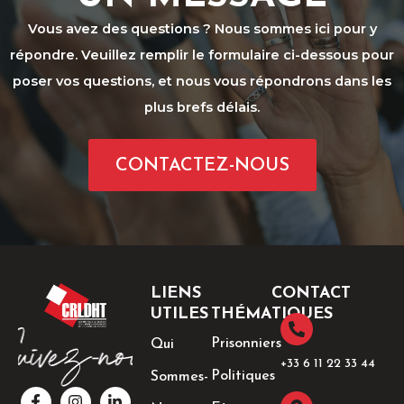
Vous avez des questions ? Nous sommes ici pour y
répondre. Veuillez remplir le formulaire ci-dessous pour
poser vos questions, et nous vous répondrons dans les
plus brefs délais.
CONTACTEZ-NOUS
LIENS
CONTACT
UTILES
THÉMATIQUES
Prisonniers
Qui
+33 6 11 22 33 44​
Politiques
Sommes-
F
I
T
L