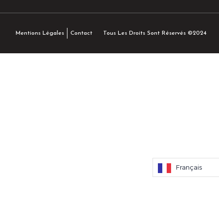
Tous Les Droits Sont Réservés ©2024
Mentions Légales
Contact
Français
Français