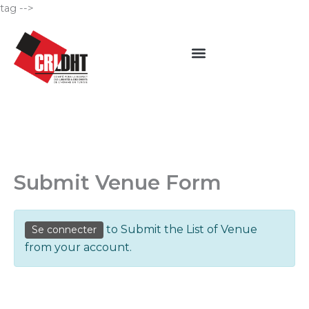
Aller
tag -->
au
Menu
contenu
Submit Venue Form
to Submit the List of Venue
Se connecter
from your account.