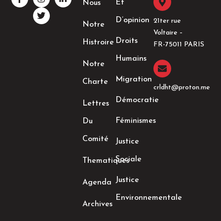
a
n
w
i
Et
Nous
c
s
i
n
e
t
t
k
D’opinion
21ter rue
Notre
b
a
t
e
Voltaire –
o
g
e
d
Droits
Histroire
o
r
r
i
FR-75011 PARIS
k
a
n
Humains
-
m
-
Notre
f
i
n
Migration
Charte
crldht@proton.me
Démocratie
Lettres
Féminismes
Du
Comité
Justice
Sociale
Thematiques
Justice
Agenda
Environnementale
Archives