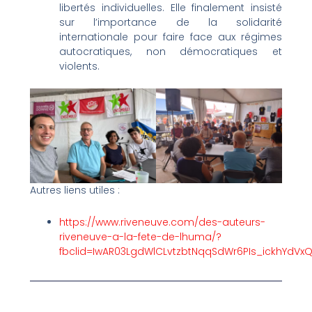
libertés individuelles. Elle finalement insisté
sur l’importance de la solidarité
internationale pour faire face aux régimes
autocratiques, non démocratiques et
violents.
Autres liens utiles :
https://www.riveneuve.com/des-auteurs-
riveneuve-a-la-fete-de-lhuma/?
fbclid=IwAR03LgdWlCLvtzbtNqqSdWr6PIs_ickhYdV
Prev
Nex