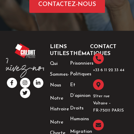
CONTACTEZ-NOUS
LIENS
CONTACT
UTILES
THÉMATIQUES
Prisonniers
Qui
+33 6 11 22 33 44​
Politiques
Sommes-
F
I
T
L
a
n
w
i
Et
Nous
c
s
i
n
e
t
t
k
D’opinion
21ter rue
Notre
b
a
t
e
Voltaire –
o
g
e
d
Droits
Histroire
o
r
r
i
FR-75011 PARIS
k
a
n
Humains
-
m
-
Notre
f
i
n
Migration
Charte